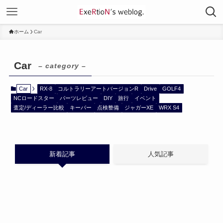
ホーム
Car
Car
– category –
Car
RX-8
コルトラリーアートバージョンR
Drive
GOLF4
NCロードスター
パーツレビュー
DIY
旅行
イベント
査定/ディーラー比較
キーパー
点検整備
ジャガーXE
WRX S4
新着記事
人気記事