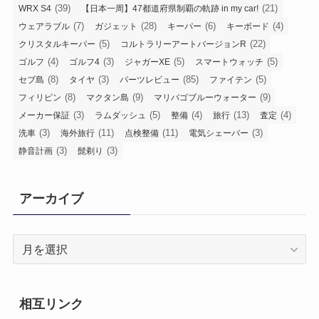
(39)
(21)
WRX S4
【日本一周】47都道府県制覇の軌跡 in my car!
(7)
(28)
(6)
(4)
ウェアラブル
ガジェット
キーパー
キーボード
(5)
(22)
クリスタルキーパー
コルトラリーアートバージョンR
(4)
(3)
(5)
(5)
ゴルフ
ゴルフ4
ジャガーXE
スマートウォッチ
(8)
(3)
(85)
(5)
セブ島
タイヤ
パーツレビュー
ファイテン
(8)
(9)
(9)
フィリピン
マクタン島
マリバゴブルーウォーター
(3)
(5)
(4)
(13)
(4)
メーカー保証
ラムダッシュ
整備
旅行
査定
(3)
(11)
(11)
(3)
洗車
海外旅行
点検整備
電気シェーバー
(3)
(3)
静音計画
髭剃り
アーカイブ
ア
ー
カ
イ
相互リンク
ブ