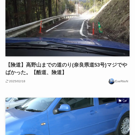
【険道】高野山までの道のり(奈良県道53号)マジでや
ばかった。【酷道、険道】
2025/02/18
ExeRtioN
Car