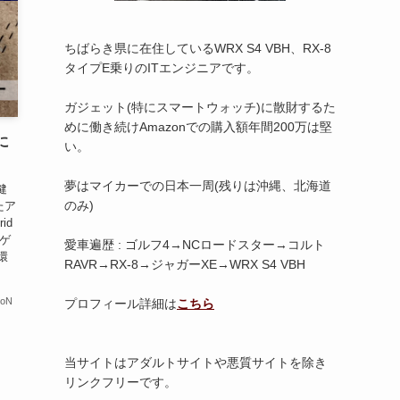
ちばらき県に在住しているWRX S4 VBH、RX-8
タイプE乗りのITエンジニアです。
ガジェット(特にスマートウォッチ)に散財するた
めに働き続けAmazonでの購入額年間200万は堅
に
い。
夢はマイカーでの日本一周(残りは沖縄、北海道
健
のみ)
たア
id
ーゲ
愛車遍歴 : ゴルフ4→NCロードスター→コルト
環
RAVR→RX-8→ジャガーXE→WRX S4 VBH
ioN
プロフィール詳細は
こちら
当サイトはアダルトサイトや悪質サイトを除き
リンクフリーです。