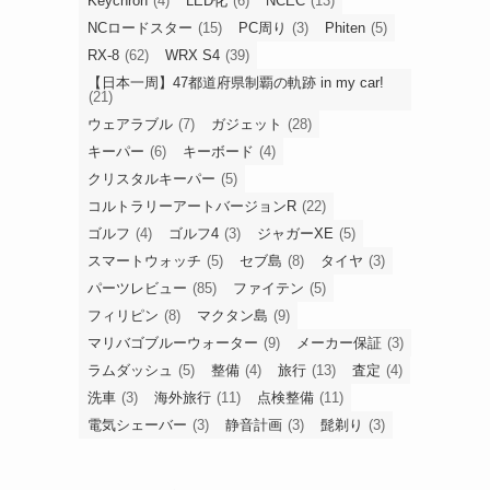
Keychron
(4)
LED化
(6)
NCEC
(13)
NCロードスター
(15)
PC周り
(3)
Phiten
(5)
RX-8
(62)
WRX S4
(39)
【日本一周】47都道府県制覇の軌跡 in my car!
(21)
ウェアラブル
(7)
ガジェット
(28)
キーパー
(6)
キーボード
(4)
クリスタルキーパー
(5)
コルトラリーアートバージョンR
(22)
ゴルフ
(4)
ゴルフ4
(3)
ジャガーXE
(5)
スマートウォッチ
(5)
セブ島
(8)
タイヤ
(3)
パーツレビュー
(85)
ファイテン
(5)
フィリピン
(8)
マクタン島
(9)
マリバゴブルーウォーター
(9)
メーカー保証
(3)
ラムダッシュ
(5)
整備
(4)
旅行
(13)
査定
(4)
洗車
(3)
海外旅行
(11)
点検整備
(11)
電気シェーバー
(3)
静音計画
(3)
髭剃り
(3)