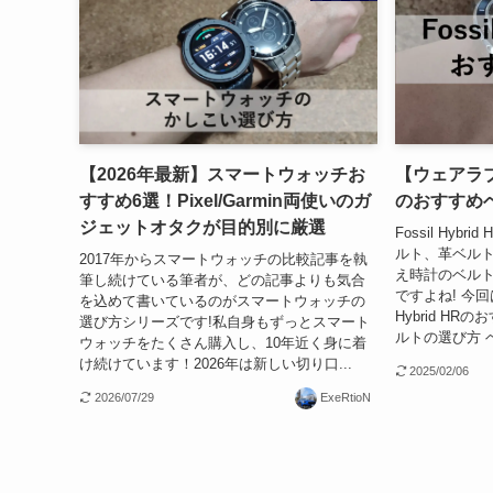
【2026年最新】スマートウォッチお
【ウェアラブル】
すすめ6選！Pixel/Garmin両使いのガ
のおすすめ
ジェットオタクが目的別に厳選
Fossil Hy
ルト、革ベルト
2017年からスマートウォッチの比較記事を執
え時計のベルト
筆し続けている筆者が、どの記事よりも気合
ですよね! 今回
を込めて書いているのがスマートウォッチの
Hybrid H
選び方シリーズです!私自身もずっとスマート
ルトの選び方 ベ
ウォッチをたくさん購入し、10年近く身に着
け続けています！2026年は新しい切り口...
2025/02/06
2026/07/29
ExeRtioN