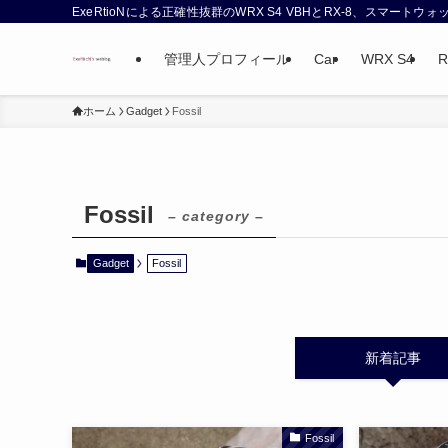
ExeRtioNによる正確性抜群のWRX S4 VBHとRX-8、スマート
管理人プロフィール
Car
WRX S4
R
ホーム
Gadget
Fossil
Fossil
– category –
Gadget
Fossil
新着記事
Fossil