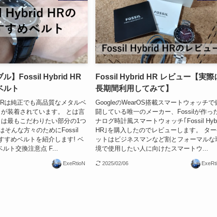
Fossil Hybrid HR
Fossil Hybrid HR レビュー【実際
ベルト
長期間利用してみて】
brid HRは純正でも高品質なメタルベ
GoogleのWearOS搭載スマートウォッチで
が装着されています。 とは言
闘している唯一のメーカー、Fossilが作っ
は最もこだわりたい部分の1つ
ナログ時計風スマートウォッチ｢Fossil Hybr
はそんな方々のためにFossil
HR｣を購入したのでレビューします。 タ
Rのおすすめベルトを紹介します! ベ
ットはビジネスマンなど割とフォーマルな
ルト交換注意点 F...
境で使用したい人に向けたスマートウ...
ExeRtioN
2025/02/06
ExeRt