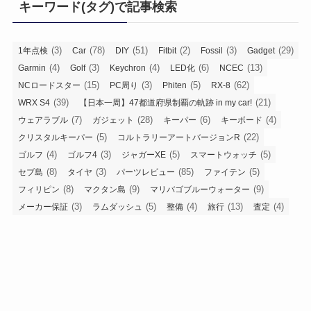
キーワード(タグ)で記事検索
ー
(3)
(78)
(51)
(2)
(3)
(29)
1年点検
Car
DIY
Fitbit
Fossil
Gadget
(4)
(3)
(4)
(6)
(13)
Garmin
Golf
Keychron
LED化
NCEC
(15)
(3)
(5)
(62)
NCロードスター
PC周り
Phiten
RX-8
(39)
(21)
WRX S4
【日本一周】47都道府県制覇の軌跡 in my car!
(7)
(28)
(6)
(4)
ウェアラブル
ガジェット
キーパー
キーボード
(5)
(22)
クリスタルキーパー
コルトラリーアートバージョンR
(4)
(3)
(5)
(5)
ゴルフ
ゴルフ4
ジャガーXE
スマートウォッチ
(8)
(3)
(85)
(5)
セブ島
タイヤ
パーツレビュー
ファイテン
(8)
(9)
(9)
フィリピン
マクタン島
マリバゴブルーウォーター
(3)
(5)
(4)
(13)
(4)
メーカー保証
ラムダッシュ
整備
旅行
査定
(3)
(11)
(11)
(3)
洗車
海外旅行
点検整備
電気シェーバー
(3)
(3)
静音計画
髭剃り
アーカイブ