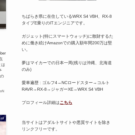
ちばらき県に在住しているWRX S4 VBH、RX-8
タイプE乗りのITエンジニアです。
ガジェット(特にスマートウォッチ)に散財するた
めに働き続けAmazonでの購入額年間200万は堅
い。
ber
点
夢はマイカーでの日本一周(残りは沖縄、北海道
とは
のみ)
チ
チの
愛車遍歴 : ゴルフ4→NCロードスター→コルト
RAVR→RX-8→ジャガーXE→WRX S4 VBH
ioN
プロフィール詳細は
こちら
sil
当サイトはアダルトサイトや悪質サイトを除き
リンクフリーです。