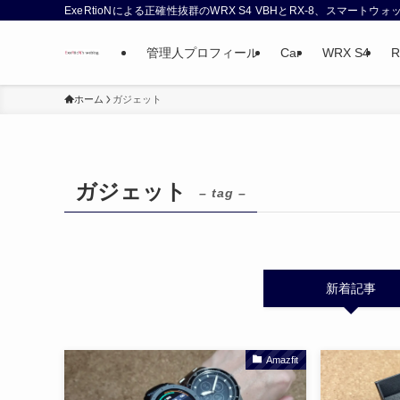
ExeRtioNによる正確性抜群のWRX S4 VBHとRX-8、スマート
管理人プロフィール
Car
WRX S4
R
ホーム
ガジェット
ガジェット
– tag –
新着記事
Amazfit