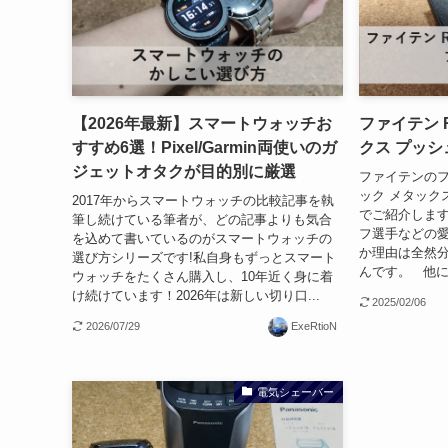
【2026年最新】スマートウォッチお
ファイテン 
すすめ6選！Pixel/Garmin両使いのガ
クス プッ
ジェットオタクが目的別に厳選
ファイテンのフ
ック メタック
2017年からスマートウォッチの比較記事を執
でご紹介します
筆し続けている筆者が、どの記事よりも気合
フ選手などの
を込めて書いているのがスマートウォッチの
か理由は全然
選び方シリーズです!私自身もずっとスマート
んです。 他に
ウォッチをたくさん購入し、10年近く身に着
け続けています！2026年は新しい切り口...
2025/02/06
2026/07/29
ExeRtioN
電気シェーバー