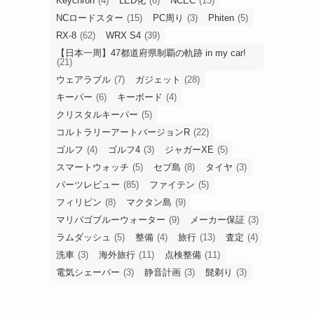
Keychron
(4)
LED化
(6)
NCEC
(13)
NCロードスター
(15)
PC周り
(3)
Phiten
(5)
RX-8
(62)
WRX S4
(39)
【日本一周】47都道府県制覇の軌跡 in my car!
(21)
ウェアラブル
(7)
ガジェット
(28)
キーパー
(6)
キーボード
(4)
クリスタルキーパー
(5)
コルトラリーアートバージョンR
(22)
ゴルフ
(4)
ゴルフ4
(3)
ジャガーXE
(5)
スマートウォッチ
(5)
セブ島
(8)
タイヤ
(3)
パーツレビュー
(85)
ファイテン
(5)
フィリピン
(8)
マクタン島
(9)
マリバゴブルーウォーター
(9)
メーカー保証
(3)
ラムダッシュ
(5)
整備
(4)
旅行
(13)
査定
(4)
洗車
(3)
海外旅行
(11)
点検整備
(11)
電気シェーバー
(3)
静音計画
(3)
髭剃り
(3)