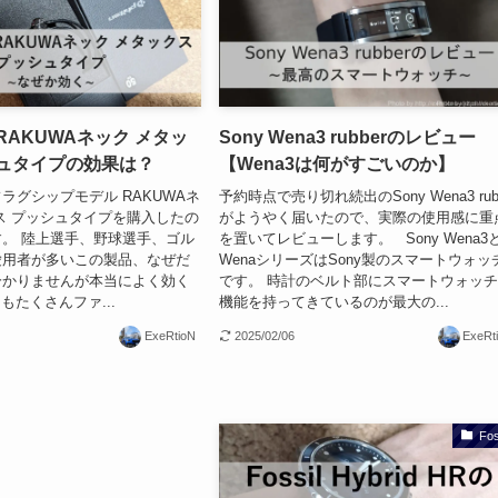
RAKUWAネック メタッ
Sony Wena3 rubberのレビュー
シュタイプの効果は？
【Wena3は何がすごいのか】
ラグシップモデル RAKUWAネ
予約時点で売り切れ続出のSony Wena3 rub
ス プッシュタイプを購入したの
がようやく届いたので、実際の使用感に重
。 陸上選手、野球選手、ゴル
を置いてレビューします。 Sony Wena3
愛用者が多いこの製品、なぜだ
WenaシリーズはSony製のスマートウォッ
分かりませんが本当によく効く
です。 時計のベルト部にスマートウォッ
もたくさんファ...
機能を持ってきているのが最大の...
ExeRtioN
2025/02/06
ExeRt
Fos