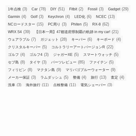
(3)
(78)
(51)
(2)
(3)
(29)
1年点検
Car
DIY
Fitbit
Fossil
Gadget
(4)
(3)
(4)
(6)
(13)
Garmin
Golf
Keychron
LED化
NCEC
(15)
(3)
(5)
(62)
NCロードスター
PC周り
Phiten
RX-8
(39)
(21)
WRX S4
【日本一周】47都道府県制覇の軌跡 in my car!
(7)
(28)
(6)
(4)
ウェアラブル
ガジェット
キーパー
キーボード
(5)
(22)
クリスタルキーパー
コルトラリーアートバージョンR
(4)
(3)
(5)
(5)
ゴルフ
ゴルフ4
ジャガーXE
スマートウォッチ
(8)
(3)
(85)
(5)
セブ島
タイヤ
パーツレビュー
ファイテン
(8)
(9)
(9)
フィリピン
マクタン島
マリバゴブルーウォーター
(3)
(5)
(4)
(13)
(4)
メーカー保証
ラムダッシュ
整備
旅行
査定
(3)
(11)
(11)
(3)
洗車
海外旅行
点検整備
電気シェーバー
(3)
(3)
静音計画
髭剃り
アーカイブ
ア