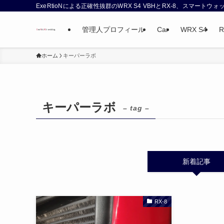
ExeRtioNによる正確性抜群のWRX S4 VBHとRX-8、スマート
管理人プロフィール
Car
WRX S4
R
ホーム
キーパーラボ
キーパーラボ
– tag –
新着記事
RX-8