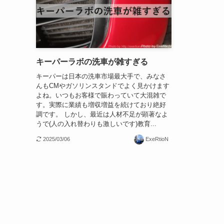
キーパーラボの洗車が雑すぎる
キーパーは日本の洗車市場最大手で、みなさ
んもCMやガソリンスタンドでよく見かけます
よね。いつもお客様で賑わっていて大混雑で
す。実際に業績も増収増益を続けており絶好
調です。 しかし、最近は人材不足が顕著なよ
うで(人の入れ替わりも激しいです)教育...
2025/03/06
ExeRtioN