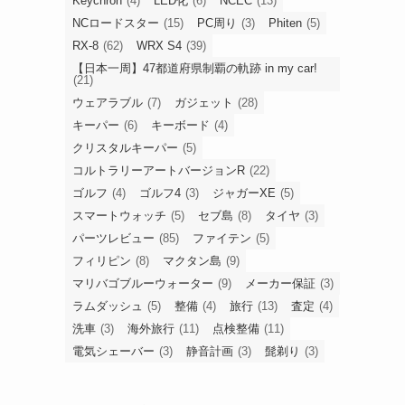
Keychron
(4)
LED化
(6)
NCEC
(13)
NCロードスター
(15)
PC周り
(3)
Phiten
(5)
RX-8
(62)
WRX S4
(39)
【日本一周】47都道府県制覇の軌跡 in my car!
(21)
ウェアラブル
(7)
ガジェット
(28)
キーパー
(6)
キーボード
(4)
クリスタルキーパー
(5)
コルトラリーアートバージョンR
(22)
ゴルフ
(4)
ゴルフ4
(3)
ジャガーXE
(5)
スマートウォッチ
(5)
セブ島
(8)
タイヤ
(3)
パーツレビュー
(85)
ファイテン
(5)
フィリピン
(8)
マクタン島
(9)
マリバゴブルーウォーター
(9)
メーカー保証
(3)
ラムダッシュ
(5)
整備
(4)
旅行
(13)
査定
(4)
洗車
(3)
海外旅行
(11)
点検整備
(11)
電気シェーバー
(3)
静音計画
(3)
髭剃り
(3)