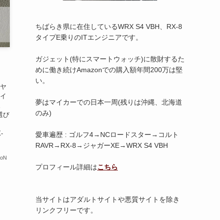
ちばらき県に在住しているWRX S4 VBH、RX-8
タイプE乗りのITエンジニアです。
ガジェット(特にスマートウォッチ)に散財するた
めに働き続けAmazonでの購入額年間200万は堅
い。
イヤ
タイ
夢はマイカーでの日本一周(残りは沖縄、北海道
。
のみ)
選び
-
愛車遍歴 : ゴルフ4→NCロードスター→コルト
RAVR→RX-8→ジャガーXE→WRX S4 VBH
ioN
プロフィール詳細は
こちら
当サイトはアダルトサイトや悪質サイトを除き
リンクフリーです。