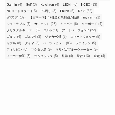
(4)
(3)
(4)
(6)
(13)
Garmin
Golf
Keychron
LED化
NCEC
(15)
(3)
(5)
(62)
NCロードスター
PC周り
Phiten
RX-8
(39)
(21)
WRX S4
【日本一周】47都道府県制覇の軌跡 in my car!
(7)
(28)
(6)
(4)
ウェアラブル
ガジェット
キーパー
キーボード
(5)
(22)
クリスタルキーパー
コルトラリーアートバージョンR
(4)
(3)
(5)
(5)
ゴルフ
ゴルフ4
ジャガーXE
スマートウォッチ
(8)
(3)
(85)
(5)
セブ島
タイヤ
パーツレビュー
ファイテン
(8)
(9)
(9)
フィリピン
マクタン島
マリバゴブルーウォーター
(3)
(5)
(4)
(13)
(4)
メーカー保証
ラムダッシュ
整備
旅行
査定
(3)
(11)
(11)
(3)
洗車
海外旅行
点検整備
電気シェーバー
(3)
(3)
静音計画
髭剃り
アーカイブ
ア
ー
カ