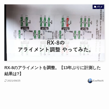
RX-8
RX-8のアライメントを調整。【13年ぶりに計測した
結果は?】
2021/09/25
ExeRtioN