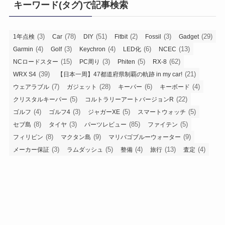
キーワード(タグ)で記事検索
ー
(3)
(78)
(51)
(2)
(3)
(29)
1年点検
Car
DIY
Fitbit
Fossil
Gadget
(4)
(3)
(4)
(6)
(13)
Garmin
Golf
Keychron
LED化
NCEC
(15)
(3)
(5)
(62)
NCロードスター
PC周り
Phiten
RX-8
(39)
(21)
WRX S4
【日本一周】47都道府県制覇の軌跡 in my car!
(7)
(28)
(6)
(4)
ウェアラブル
ガジェット
キーパー
キーボード
(5)
(22)
クリスタルキーパー
コルトラリーアートバージョンR
(4)
(3)
(5)
(5)
ゴルフ
ゴルフ4
ジャガーXE
スマートウォッチ
(8)
(3)
(85)
(5)
セブ島
タイヤ
パーツレビュー
ファイテン
(8)
(9)
(9)
フィリピン
マクタン島
マリバゴブルーウォーター
(3)
(5)
(4)
(13)
(4)
メーカー保証
ラムダッシュ
整備
旅行
査定
(3)
(11)
(11)
(3)
洗車
海外旅行
点検整備
電気シェーバー
(3)
(3)
静音計画
髭剃り
アーカイブ