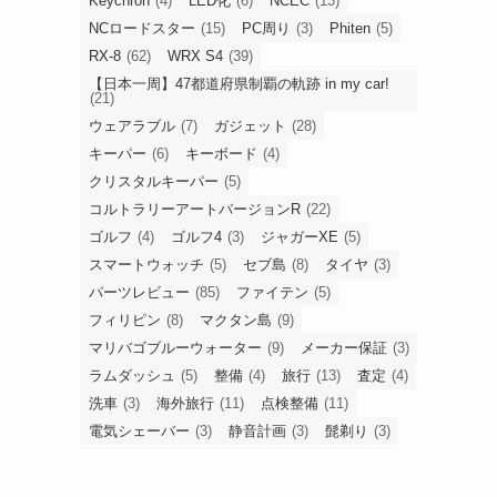
Keychron
(4)
LED化
(6)
NCEC
(13)
NCロードスター
(15)
PC周り
(3)
Phiten
(5)
RX-8
(62)
WRX S4
(39)
【日本一周】47都道府県制覇の軌跡 in my car!
(21)
ウェアラブル
(7)
ガジェット
(28)
キーパー
(6)
キーボード
(4)
クリスタルキーパー
(5)
コルトラリーアートバージョンR
(22)
ゴルフ
(4)
ゴルフ4
(3)
ジャガーXE
(5)
スマートウォッチ
(5)
セブ島
(8)
タイヤ
(3)
パーツレビュー
(85)
ファイテン
(5)
フィリピン
(8)
マクタン島
(9)
マリバゴブルーウォーター
(9)
メーカー保証
(3)
ラムダッシュ
(5)
整備
(4)
旅行
(13)
査定
(4)
洗車
(3)
海外旅行
(11)
点検整備
(11)
電気シェーバー
(3)
静音計画
(3)
髭剃り
(3)