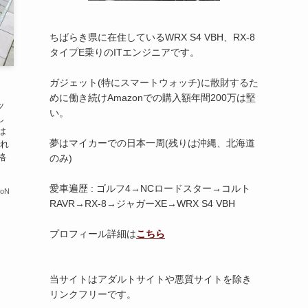
ちばらき県に在住しているWRX S4 VBH、RX-8
タイプE乗りのITエンジニアです。
ガジェット(特にスマートウォッチ)に散財するた
めに働き続けAmazonでの購入額年間200万は堅
ッ
い。
し
は
夢はマイカーでの日本一周(残りは沖縄、北海道
えれ
格
のみ)
愛車遍歴 : ゴルフ4→NCロードスター→コルト
ioN
RAVR→RX-8→ジャガーXE→WRX S4 VBH
プロフィール詳細は
こちら
当サイトはアダルトサイトや悪質サイトを除き
リンクフリーです。