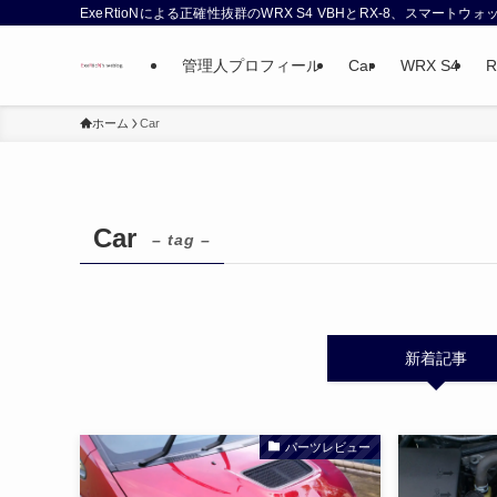
ExeRtioNによる正確性抜群のWRX S4 VBHとRX-8、スマート
管理人プロフィール
Car
WRX S4
R
ホーム
Car
Car
– tag –
新着記事
パーツレビュー