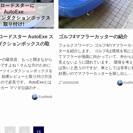
ロードスター AutoExe ス
ゴルフ4マフラーカッターの紹介
ダクションボックスの取
フォルクスワーゲン ゴルフ4のマフラーカ
ターを紹介します。 ゴルフ4は環境を気に
てマフラーが地面に向かっていて、外から
ーの吸気音、もっと聞きながら
見えないように隠れています。 環境を考
いですよね！そんな方のために
ば良いと思うのですが、車としては非常に
 スポーツインダクションボックスを
好悪いのでマフラーカッターを探し出し...
 効果レビューと取り付け方法
で必見です。 AutoExeとは
2025/02/06
ExeRt
カー マツダ公認のチ...
ExeRtioN
.
14
15
16