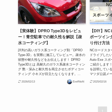
【実体験】DPRO Type3Dをレビュ
【DIY】NC
ー！青空駐車での耐久性を解説【疎
ポーツイン
水コーティング】
り付け方法
評判の高いガラス系コーティング剤「DPRO
NCロードスタ
Type-3D」を実際に施工してレビュー。疎水の
ドライブした
状態や耐久性などをお伝えします！ DPRO
Auto Exe
Type3Dとは 高耐久のガラス系疎水コーティン
ご紹介します！
グ 艶・深みと耐久性を両立させたボディコー
を説明しているの
ティング 小キズが目立たなくなります。...
マツダ公認メー
2026/02/13
ExeRtioN
2025/02/16
1
..