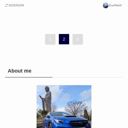
2025/02/06
ExeRtioN
1
2
3
About me