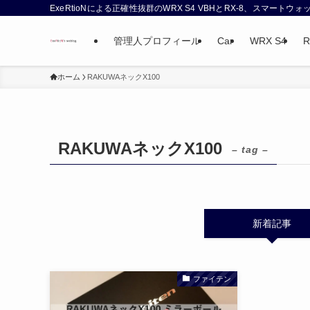
ExeRtioNによる正確性抜群のWRX S4 VBHとRX-8、スマート
管理人プロフィール
Car
WRX S4
R
ホーム
RAKUWAネックX100
RAKUWAネックX100
– tag –
新着記事
ファイテン