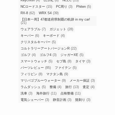
Keychron
(4)
LED化
(6)
NCEC
(13)
NCロードスター
(15)
PC周り
(3)
Phiten
(5)
RX-8
(62)
WRX S4
(39)
【日本一周】47都道府県制覇の軌跡 in my car!
(21)
ウェアラブル
(7)
ガジェット
(28)
キーパー
(6)
キーボード
(4)
クリスタルキーパー
(5)
コルトラリーアートバージョンR
(22)
ゴルフ
(4)
ゴルフ4
(3)
ジャガーXE
(5)
スマートウォッチ
(5)
セブ島
(8)
タイヤ
(3)
パーツレビュー
(85)
ファイテン
(5)
フィリピン
(8)
マクタン島
(9)
マリバゴブルーウォーター
(9)
メーカー保証
(3)
ラムダッシュ
(5)
整備
(4)
旅行
(13)
査定
(4)
洗車
(3)
海外旅行
(11)
点検整備
(11)
電気シェーバー
(3)
静音計画
(3)
髭剃り
(3)