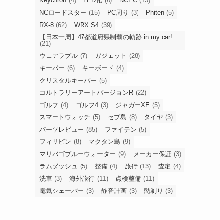
Keychron
(4)
LED化
(6)
NCEC
(13)
NCロードスター
(15)
PC周り
(3)
Phiten
(5)
RX-8
(62)
WRX S4
(39)
【日本一周】47都道府県制覇の軌跡 in my car!
(21)
ウェアラブル
(7)
ガジェット
(28)
キーパー
(6)
キーボード
(4)
クリスタルキーパー
(5)
コルトラリーアートバージョンR
(22)
ゴルフ
(4)
ゴルフ4
(3)
ジャガーXE
(5)
スマートウォッチ
(5)
セブ島
(8)
タイヤ
(3)
パーツレビュー
(85)
ファイテン
(5)
フィリピン
(8)
マクタン島
(9)
マリバゴブルーウォーター
(9)
メーカー保証
(3)
ラムダッシュ
(5)
整備
(4)
旅行
(13)
査定
(4)
洗車
(3)
海外旅行
(11)
点検整備
(11)
電気シェーバー
(3)
静音計画
(3)
髭剃り
(3)