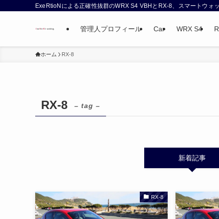
ExeRtioNによる正確性抜群のWRX S4 VBHとRX-8、スマート
管理人プロフィール
Car
WRX S4
R
ホーム
RX-8
RX-8
– tag –
新着記事
RX-8