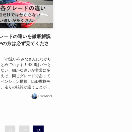
グレードの違いを徹底解説
中の方は必ず見てくださ
レードの違いをみなさんにわかり
とめています！RX-8はパッと
きない、細かな違いが非常に多
例えば、同じグレードであって
ペンション搭載、LSD搭載モ
、走りの根幹が違うことが...
ExeRtioN
.
11
12
13