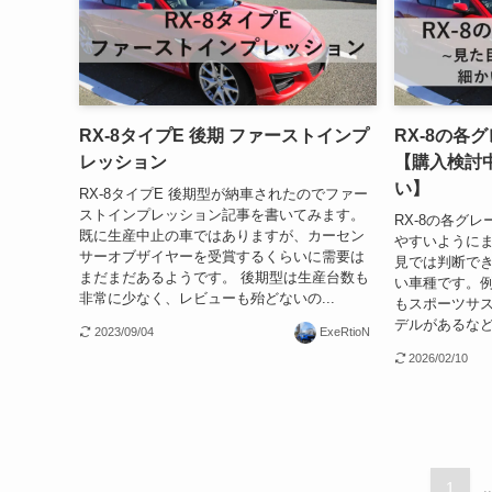
RX-8タイプE 後期 ファーストインプ
RX-8の各
レッション
【購入検討
い】
RX-8タイプE 後期型が納車されたのでファー
ストインプレッション記事を書いてみます。
RX-8の各グ
既に生産中止の車ではありますが、カーセン
やすいようにま
サーオブザイヤーを受賞するくらいに需要は
見では判断で
まだまだあるようです。 後期型は生産台数も
い車種です。
非常に少なく、レビューも殆どないの...
もスポーツサス
デルがあるなど
2023/09/04
ExeRtioN
2026/02/10
1
..