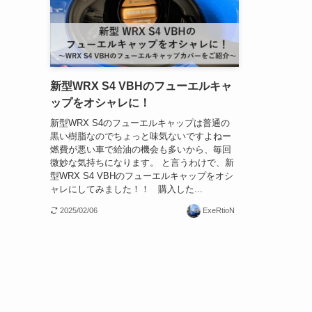
新型WRX S4 VBHのフューエルキャ
ップをオシャレに！
新型WRX S4のフューエルキャップは普通の
黒い樹脂なのでちょっと味気ないですよねー
燃費が悪い車で給油の機会も多いから、毎回
微妙な気持ちになります。 と言うわけで、新
型WRX S4 VBHのフューエルキャップをオシ
ャレにしてみました！！ 購入した...
2025/02/06
ExeRtioN