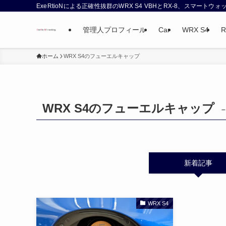
ExeRtioNによる正確性抜群のWRX S4 VBHとRX-8、スマート
管理人プロフィール
Car
WRX S4
R
ホーム
WRX S4のフューエルキャップ
WRX S4のフューエルキャップ
–
新着記事
WRX S4