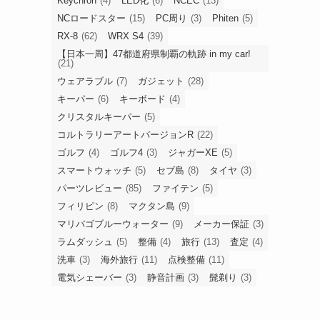
Keychron
(4)
LED化
(6)
NCEC
(13)
NCロードスター
(15)
PC周り
(3)
Phiten
(5)
RX-8
(62)
WRX S4
(39)
【日本一周】47都道府県制覇の軌跡 in my car!
(21)
ウェアラブル
(7)
ガジェット
(28)
キーパー
(6)
キーボード
(4)
クリスタルキーパー
(5)
コルトラリーアートバージョンR
(22)
ゴルフ
(4)
ゴルフ4
(3)
ジャガーXE
(5)
スマートウォッチ
(5)
セブ島
(8)
タイヤ
(3)
パーツレビュー
(85)
ファイテン
(5)
フィリピン
(8)
マクタン島
(9)
マリバゴブルーウォーター
(9)
メーカー保証
(3)
ラムダッシュ
(5)
整備
(4)
旅行
(13)
査定
(4)
洗車
(3)
海外旅行
(11)
点検整備
(11)
電気シェーバー
(3)
静音計画
(3)
髭剃り
(3)