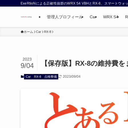
ExeRtioNによる正確性抜群のWRX S4 VBHとRX-8、スマート
管理人プロフィール
Car
WRX S4
R
ホーム
Car
RX-8
2023
【保存版】RX-8の維持費
9/04
2023/09/04
Car
RX-8
点検整備