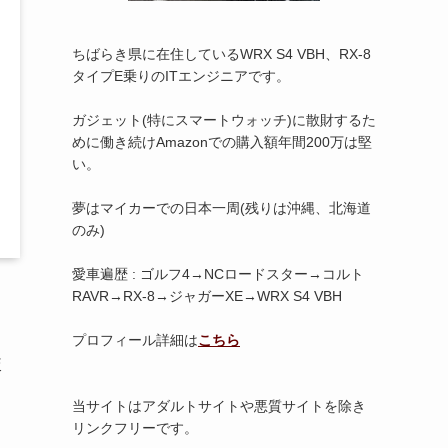
ちばらき県に在住しているWRX S4 VBH、RX-8
タイプE乗りのITエンジニアです。
ガジェット(特にスマートウォッチ)に散財するた
めに働き続けAmazonでの購入額年間200万は堅
い。
夢はマイカーでの日本一周(残りは沖縄、北海道
のみ)
愛車遍歴 : ゴルフ4→NCロードスター→コルト
RAVR→RX-8→ジャガーXE→WRX S4 VBH
プロフィール詳細は
こちら
較
当サイトはアダルトサイトや悪質サイトを除き
リンクフリーです。