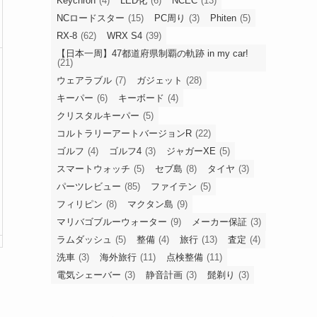
Keychron
(4)
LED化
(6)
NCEC
(13)
NCロードスター
(15)
PC周り
(3)
Phiten
(5)
RX-8
(62)
WRX S4
(39)
【日本一周】47都道府県制覇の軌跡 in my car!
(21)
ウェアラブル
(7)
ガジェット
(28)
キーパー
(6)
キーボード
(4)
クリスタルキーパー
(5)
コルトラリーアートバージョンR
(22)
ゴルフ
(4)
ゴルフ4
(3)
ジャガーXE
(5)
スマートウォッチ
(5)
セブ島
(8)
タイヤ
(3)
パーツレビュー
(85)
ファイテン
(5)
フィリピン
(8)
マクタン島
(9)
マリバゴブルーウォーター
(9)
メーカー保証
(3)
ラムダッシュ
(5)
整備
(4)
旅行
(13)
査定
(4)
洗車
(3)
海外旅行
(11)
点検整備
(11)
電気シェーバー
(3)
静音計画
(3)
髭剃り
(3)