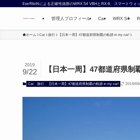
ExeRtioNによる正確性抜群のWRX S4 VBHとRX-8、スマート
管理人プロフィール
Car
WRX S4
R
ホーム
Car
旅行
【日本一周】47都道府県制覇の軌跡 in my car!
2019
【日本一周】47都道府県制覇の軌跡
9/22
2019/09
Car
旅行
【日本一周】47都道府県制覇の軌跡 in my car!