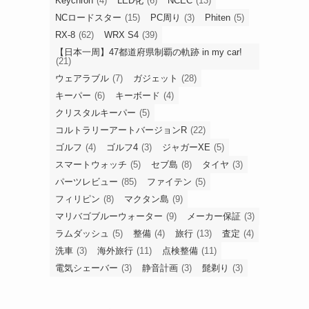
Keychron
(4)
LED化
(6)
NCEC
(13)
NCロードスター
(15)
PC周り
(3)
Phiten
(5)
RX-8
(62)
WRX S4
(39)
【日本一周】47都道府県制覇の軌跡 in my car!
(21)
ウェアラブル
(7)
ガジェット
(28)
キーパー
(6)
キーボード
(4)
クリスタルキーパー
(5)
コルトラリーアートバージョンR
(22)
ゴルフ
(4)
ゴルフ4
(3)
ジャガーXE
(5)
スマートウォッチ
(5)
セブ島
(8)
タイヤ
(3)
パーツレビュー
(85)
ファイテン
(5)
フィリピン
(8)
マクタン島
(9)
マリバゴブルーウォーター
(9)
メーカー保証
(3)
ラムダッシュ
(5)
整備
(4)
旅行
(13)
査定
(4)
洗車
(3)
海外旅行
(11)
点検整備
(11)
電気シェーバー
(3)
静音計画
(3)
髭剃り
(3)