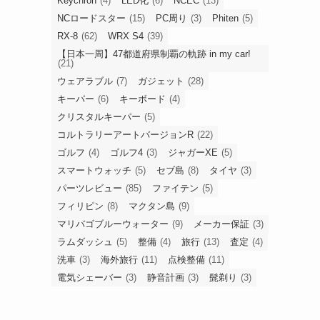
Keychron
(4)
LED化
(6)
NCEC
(13)
NCロードスター
(15)
PC周り
(3)
Phiten
(5)
RX-8
(62)
WRX S4
(39)
【日本一周】47都道府県制覇の軌跡 in my car!
(21)
ウェアラブル
(7)
ガジェット
(28)
キーパー
(6)
キーボード
(4)
クリスタルキーパー
(5)
コルトラリーアートバージョンR
(22)
ゴルフ
(4)
ゴルフ4
(3)
ジャガーXE
(5)
スマートウォッチ
(5)
セブ島
(8)
タイヤ
(3)
パーツレビュー
(85)
ファイテン
(5)
フィリピン
(8)
マクタン島
(9)
マリバゴブルーウォーター
(9)
メーカー保証
(3)
ラムダッシュ
(5)
整備
(4)
旅行
(13)
査定
(4)
洗車
(3)
海外旅行
(11)
点検整備
(11)
電気シェーバー
(3)
静音計画
(3)
髭剃り
(3)