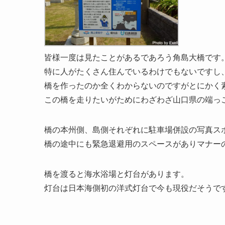
皆様一度は見たことがあるであろう角島大橋です
特に人がたくさん住んでいるわけでもないですし
橋を作ったのか全くわからないのですがとにかく
この橋を走りたいがためにわざわざ山口県の端っ
橋の本州側、島側それぞれに駐車場併設の写真ス
橋の途中にも緊急退避用のスペースがありマナー
橋を渡ると海水浴場と灯台があります。
灯台は日本海側初の洋式灯台で今も現役だそうで