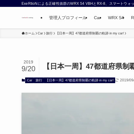
ExeRtioNによる正確性抜群のWRX S4 VBHとRX-8、スマート
管理人プロフィール
Car
WRX S4
R
ホーム
Car
旅行
【日本一周】47都道府県制覇の軌跡 in my car!
2019
【日本一周】47都道府県制覇の軌跡
9/20
2019/09
Car
旅行
【日本一周】47都道府県制覇の軌跡 in my car!