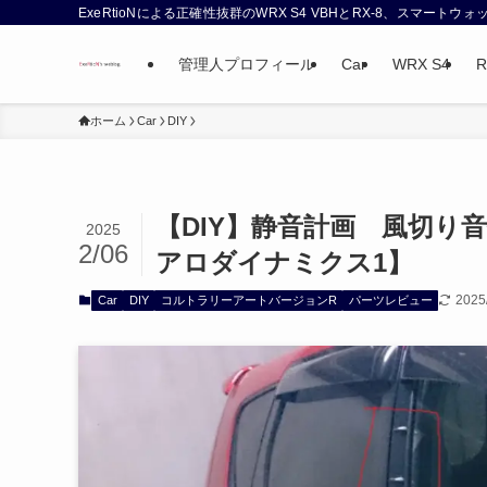
ExeRtioNによる正確性抜群のWRX S4 VBHとRX-8、スマート
管理人プロフィール
Car
WRX S4
R
ホーム
Car
DIY
【DIY】静音計画 風切り
2025
2/06
アロダイナミクス1】
2025
Car
DIY
コルトラリーアートバージョンR
パーツレビュー