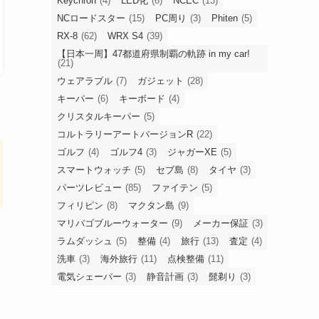
Keychron
(4)
LED化
(6)
NCEC
(13)
NCロードスター
(15)
PC周り
(3)
Phiten
(5)
RX-8
(62)
WRX S4
(39)
【日本一周】47都道府県制覇の軌跡 in my car!
(21)
ウェアラブル
(7)
ガジェット
(28)
キーパー
(6)
キーボード
(4)
クリスタルキーパー
(5)
コルトラリーアートバージョンR
(22)
ゴルフ
(4)
ゴルフ4
(3)
ジャガーXE
(5)
スマートウォッチ
(5)
セブ島
(8)
タイヤ
(3)
パーツレビュー
(85)
ファイテン
(5)
フィリピン
(8)
マクタン島
(9)
マリバゴブルーウォーター
(9)
メーカー保証
(3)
ラムダッシュ
(5)
整備
(4)
旅行
(13)
査定
(4)
洗車
(3)
海外旅行
(11)
点検整備
(11)
電気シェーバー
(3)
静音計画
(3)
髭剃り
(3)