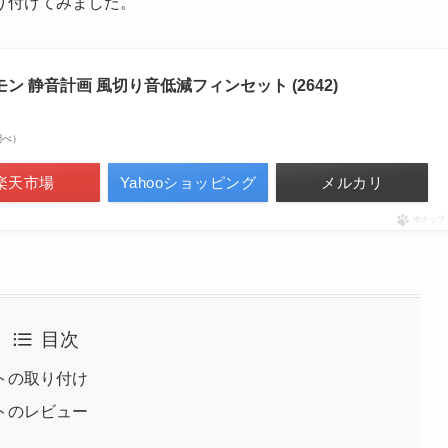
り付けてみました。
エーモン 静音計画 風切り音低減フィンセット (2642)
n調べ）
楽天市場
Yahooショッピング
メルカリ
ポチップ
目次
トの取り付け
トのレビュー