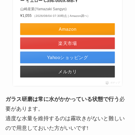
ー イエロー C356-000X-MB-Y
山崎産業(Yamazaki Sangyo)
¥1,055
（2026/08/04 07:30時点 | Amazon調べ）
Amazon
楽天市場
Yahooショッピング
メルカリ
ポチップ
ガラス研磨は常に水がかかっている状態で行う
必
要があります。
適度な水量を維持するのは霧吹きがないと難しい
ので用意しておいた方がいいです!