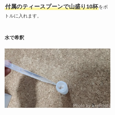
付属の
ティースプーンで山盛り10杯
をボ
トルに入れます。
水で希釈