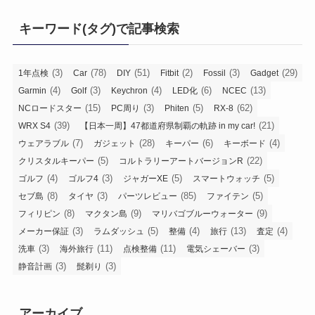
ゴ
リ
キーワード(タグ)で記事検索
ー
(3)
(78)
(51)
(2)
(3)
(29)
1年点検
Car
DIY
Fitbit
Fossil
Gadget
(4)
(3)
(4)
(6)
(13)
Garmin
Golf
Keychron
LED化
NCEC
(15)
(3)
(5)
(62)
NCロードスター
PC周り
Phiten
RX-8
(39)
(21)
WRX S4
【日本一周】47都道府県制覇の軌跡 in my car!
(7)
(28)
(6)
(4)
ウェアラブル
ガジェット
キーパー
キーボード
(5)
(22)
クリスタルキーパー
コルトラリーアートバージョンR
(4)
(3)
(5)
(5)
ゴルフ
ゴルフ4
ジャガーXE
スマートウォッチ
(8)
(3)
(85)
(5)
セブ島
タイヤ
パーツレビュー
ファイテン
(8)
(9)
(9)
フィリピン
マクタン島
マリバゴブルーウォーター
(3)
(5)
(4)
(13)
(4)
メーカー保証
ラムダッシュ
整備
旅行
査定
(3)
(11)
(11)
(3)
洗車
海外旅行
点検整備
電気シェーバー
(3)
(3)
静音計画
髭剃り
アーカイブ