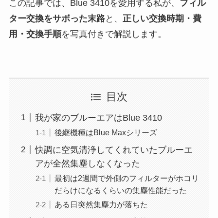
この記事では、Blue 3410を愛用する私が、
フィル
ター交換をサボった末路
と、
正しい交換時期・費
用・交換手順
を写真付きで解説します。
目次
我が家のブルーエアはBlue 3410
後継機種はBlue Maxシリーズ
快調に空気清浄してくれていたブルーエ
アが全然集塵しなくなった
最初は2週間で外側のフィルターがホコリ
だらけになるくらいの集塵性能だった
ある日突然集塵力が落ちた