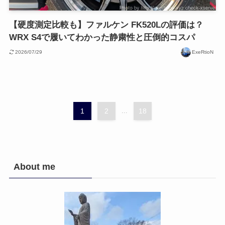
【硬度測定比較も】ファルケン FK520Lの評価は？
WRX S4で履いてわかった静粛性と圧倒的コスパ
2026/07/29
ExeRtioN
1
2
...
18
About me