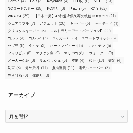
(4)
(3)
(4)
(6)
(13)
Garmin
Golf
Keychron
LED化
NCEC
(15)
(3)
(5)
(62)
NCロードスター
PC周り
Phiten
RX-8
(39)
(21)
WRX S4
【日本一周】47都道府県制覇の軌跡 in my car!
(7)
(28)
(6)
(4)
ウェアラブル
ガジェット
キーパー
キーボード
(5)
(22)
クリスタルキーパー
コルトラリーアートバージョンR
(4)
(3)
(5)
(5)
ゴルフ
ゴルフ4
ジャガーXE
スマートウォッチ
(8)
(3)
(85)
(5)
セブ島
タイヤ
パーツレビュー
ファイテン
(8)
(9)
(9)
フィリピン
マクタン島
マリバゴブルーウォーター
(3)
(5)
(4)
(13)
(4)
メーカー保証
ラムダッシュ
整備
旅行
査定
(3)
(11)
(11)
(3)
洗車
海外旅行
点検整備
電気シェーバー
(3)
(3)
静音計画
髭剃り
アーカイブ
ア
ー
カ