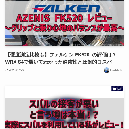
【硬度測定比較も】ファルケン FK520Lの評価は？
WRX S4で履いてわかった静粛性と圧倒的コスパ
2026/07/29
ExeRtioN
Car