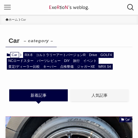
ホーム
Car
Car
– category –
Car
RX-8
コルトラリーアートバージョンR
Drive
GOLF4
NCロードスター
パーツレビュー
DIY
旅行
イベント
査定/ディーラー比較
キーパー
点検整備
ジャガーXE
WRX S4
新着記事
人気記事
Car