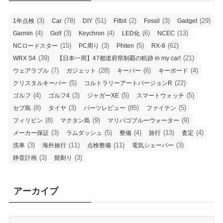
(3)
(78)
(51)
(2)
(3)
(29)
1年点検
Car
DIY
Fitbit
Fossil
Gadget
(4)
(3)
(4)
(6)
(13)
Garmin
Golf
Keychron
LED化
NCEC
(15)
(3)
(5)
(62)
NCロードスター
PC周り
Phiten
RX-8
(39)
(21)
WRX S4
【日本一周】47都道府県制覇の軌跡 in my car!
(7)
(28)
(6)
(4)
ウェアラブル
ガジェット
キーパー
キーボード
(5)
(22)
クリスタルキーパー
コルトラリーアートバージョンR
(4)
(3)
(5)
(5)
ゴルフ
ゴルフ4
ジャガーXE
スマートウォッチ
(8)
(3)
(85)
(5)
セブ島
タイヤ
パーツレビュー
ファイテン
(8)
(9)
(9)
フィリピン
マクタン島
マリバゴブルーウォーター
(3)
(5)
(4)
(13)
(4)
メーカー保証
ラムダッシュ
整備
旅行
査定
(3)
(11)
(11)
(3)
洗車
海外旅行
点検整備
電気シェーバー
(3)
(3)
静音計画
髭剃り
アーカイブ
ア