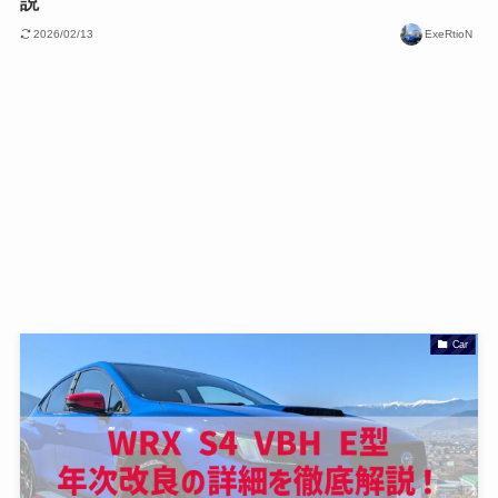
説
2026/02/13
ExeRtioN
Car