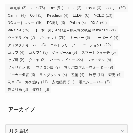
(3)
(78)
(51)
(2)
(3)
(29)
1年点検
Car
DIY
Fitbit
Fossil
Gadget
(4)
(3)
(4)
(6)
(13)
Garmin
Golf
Keychron
LED化
NCEC
(15)
(3)
(5)
(62)
NCロードスター
PC周り
Phiten
RX-8
(39)
(21)
WRX S4
【日本一周】47都道府県制覇の軌跡 in my car!
(7)
(28)
(6)
(4)
ウェアラブル
ガジェット
キーパー
キーボード
(5)
(22)
クリスタルキーパー
コルトラリーアートバージョンR
(4)
(3)
(5)
(5)
ゴルフ
ゴルフ4
ジャガーXE
スマートウォッチ
(8)
(3)
(85)
(5)
セブ島
タイヤ
パーツレビュー
ファイテン
(8)
(9)
(9)
フィリピン
マクタン島
マリバゴブルーウォーター
(3)
(5)
(4)
(13)
(4)
メーカー保証
ラムダッシュ
整備
旅行
査定
(3)
(11)
(11)
(3)
洗車
海外旅行
点検整備
電気シェーバー
(3)
(3)
静音計画
髭剃り
アーカイブ
ア