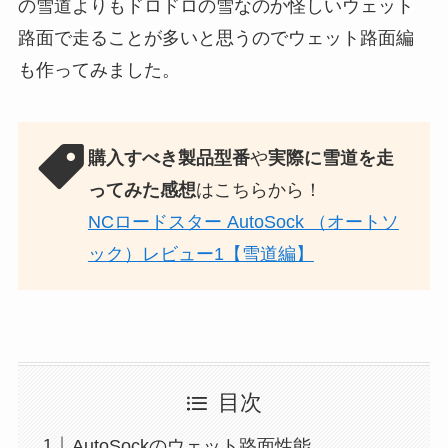
の雪道よりもドロドロの雪なのか怪しいウェット
路面で走ることが多いと思うのでウェット路面編
も作ってみました。
購入すべき製品型番
や
実際に雪道を走
ってみた感想
はこちらから！
NCロードスター AutoSock （オートソ
ック）レビュー1【雪道編】
目次
AutoSockのウェット路面性能