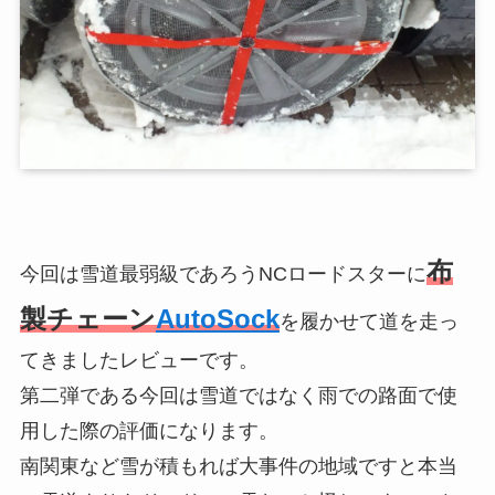
布
今回は雪道最弱級であろうNCロードスターに
製チェーン
AutoSock
を履かせて道を走っ
てきましたレビューです。
第二弾である今回は雪道ではなく雨での路面で使
用した際の評価になります。
南関東など雪が積もれば大事件の地域ですと本当