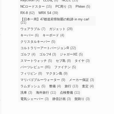
Keychron
(4)
LED化
(6)
NCEC
(13)
NCロードスター
(15)
PC周り
(3)
Phiten
(5)
RX-8
(62)
WRX S4
(39)
【日本一周】47都道府県制覇の軌跡 in my car!
(21)
ウェアラブル
(7)
ガジェット
(28)
キーパー
(6)
キーボード
(4)
クリスタルキーパー
(5)
コルトラリーアートバージョンR
(22)
ゴルフ
(4)
ゴルフ4
(3)
ジャガーXE
(5)
スマートウォッチ
(5)
セブ島
(8)
タイヤ
(3)
パーツレビュー
(85)
ファイテン
(5)
フィリピン
(8)
マクタン島
(9)
マリバゴブルーウォーター
(9)
メーカー保証
(3)
ラムダッシュ
(5)
整備
(4)
旅行
(13)
査定
(4)
洗車
(3)
海外旅行
(11)
点検整備
(11)
電気シェーバー
(3)
静音計画
(3)
髭剃り
(3)