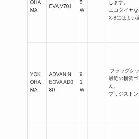
OHA
5
します。
EVA V701
MA
W
エコタイヤな
X-8にはよ
フラッグシッ
YOK
ADVAN N
9
最近の横浜ゴ
OHA
EOVA AD0
1
ん。
MA
8R
W
ブリジストン