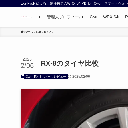
ExeRtioNによる正確性抜群のWRX S4 VBHとRX-8、スマート
管理人プロフィール
Car
WRX S4
R
ホーム
Car
RX-8
2025
RX-8のタイヤ比較
2/06
2025/02/06
Car
RX-8
パーツレビュー