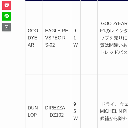
GOODYE
GOO
EAGLE RE
9
F1のレイン
DYE
VSPEC R
1
ップを売りに
AR
S-02
W
質は間違いあ
トレッドパタ
9
ドライ、ウェ
DUN
DIREZZA
5
MICHELI
LOP
DZ102
W
候補から除外