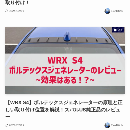
取り付け！
2025/02/07
ExeRtioN
DIY
【WRX S4】ボルテックスジェネレーターの原理と正
しい取り付け位置を解説！スバルUS純正品のレビュ
ー
2026/02/19
ExeRtioN