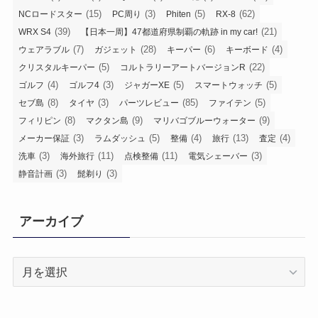
(15)
(3)
(5)
(62)
NCロードスター
PC周り
Phiten
RX-8
(39)
(21)
WRX S4
【日本一周】47都道府県制覇の軌跡 in my car!
(7)
(28)
(6)
(4)
ウェアラブル
ガジェット
キーパー
キーボード
(5)
(22)
クリスタルキーパー
コルトラリーアートバージョンR
(4)
(3)
(5)
(5)
ゴルフ
ゴルフ4
ジャガーXE
スマートウォッチ
(8)
(3)
(85)
(5)
セブ島
タイヤ
パーツレビュー
ファイテン
(8)
(9)
(9)
フィリピン
マクタン島
マリバゴブルーウォーター
(3)
(5)
(4)
(13)
(4)
メーカー保証
ラムダッシュ
整備
旅行
査定
(3)
(11)
(11)
(3)
洗車
海外旅行
点検整備
電気シェーバー
(3)
(3)
静音計画
髭剃り
アーカイブ
ア
ー
カ