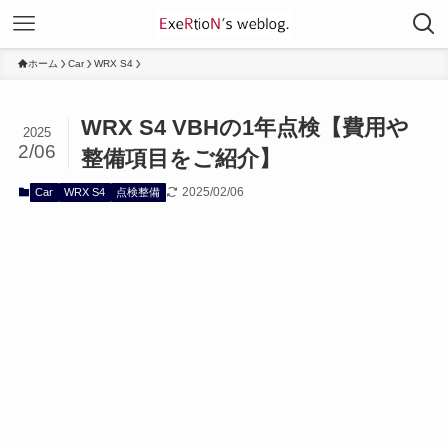
ホーム
Car
WRX S4
WRX S4 VBHの1年点検【費用や
2025
2/06
整備項目をご紹介】
2025/02/06
Car
WRX S4
点検整備