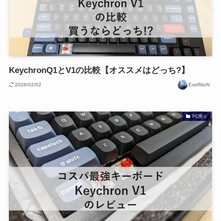
KeychronQ1とV1の比較【オススメはどっち?】
2026/02/02
ExeRtioN
PC周り