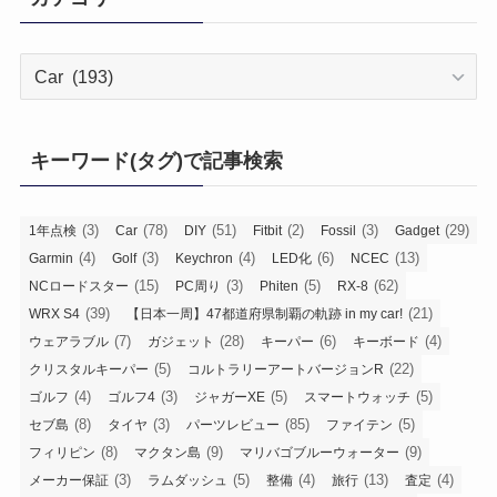
カ
テ
ゴ
リ
キーワード(タグ)で記事検索
ー
(3)
(78)
(51)
(2)
(3)
(29)
1年点検
Car
DIY
Fitbit
Fossil
Gadget
(4)
(3)
(4)
(6)
(13)
Garmin
Golf
Keychron
LED化
NCEC
(15)
(3)
(5)
(62)
NCロードスター
PC周り
Phiten
RX-8
(39)
(21)
WRX S4
【日本一周】47都道府県制覇の軌跡 in my car!
(7)
(28)
(6)
(4)
ウェアラブル
ガジェット
キーパー
キーボード
(5)
(22)
クリスタルキーパー
コルトラリーアートバージョンR
(4)
(3)
(5)
(5)
ゴルフ
ゴルフ4
ジャガーXE
スマートウォッチ
(8)
(3)
(85)
(5)
セブ島
タイヤ
パーツレビュー
ファイテン
(8)
(9)
(9)
フィリピン
マクタン島
マリバゴブルーウォーター
(3)
(5)
(4)
(13)
(4)
メーカー保証
ラムダッシュ
整備
旅行
査定